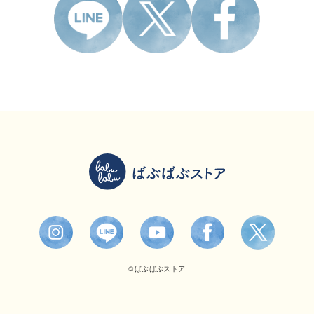
©ばぶばぶストア