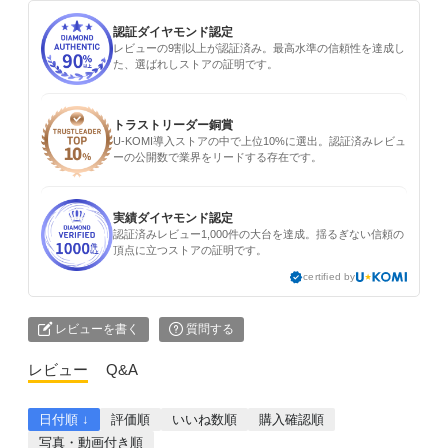
認証ダイヤモンド認定
レビューの9割以上が認証済み。最高水準の信頼性を達成し
た、選ばれしストアの証明です。
トラストリーダー銅賞
U-KOMI導入ストアの中で上位10%に選出。認証済みレビュ
ーの公開数で業界をリードする存在です。
実績ダイヤモンド認定
認証済みレビュー1,000件の大台を達成。揺るぎない信頼の
頂点に立つストアの証明です。
certified by
レビューを書く
質問する
レビュー
Q&A
日付順 ↓
評価順
いいね数順
購入確認順
写真・動画付き順