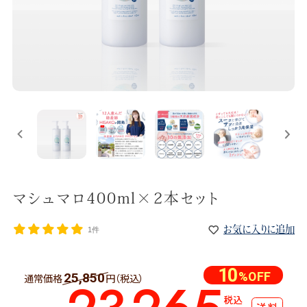
マシュマロ400ml×2本セット
お気に入りに追加
1件
10
%OFF
25,850
通常価格
円（税込）
税込
送料