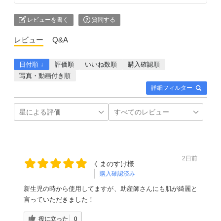
レビューを書く
質問する
レビュー
Q&A
日付順 ↓
評価順
いいね数順
購入確認順
写真・動画付き順
詳細フィルター
2日前
くまのすけ様
購入確認済み
新生児の時から使用してますが、助産師さんにも肌が綺麗と
言っていただきました！
役に立った
0