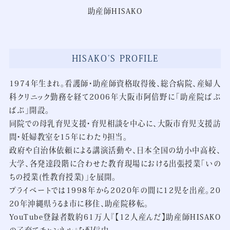
助産師HISAKO
HISAKO’S PROFILE
1974年生まれ。看護師・助産師資格取得後、総合病院、産婦人
科クリニック勤務を経て2006年大阪市阿倍野に「助産院ばぶ
ばぶ」開設。
同院での母乳育児支援・育児相談を中心に、大阪市育児支援訪
問・妊婦教室を15年にわたり担当。
政府や自治体依頼による講演活動や、日本全国の幼小中高校、
大学、各発達段階に合わせた教育現場における出張授業「いの
ちの授業(性教育授業)」を展開。
プライベートでは1998年から2020年の間に12児を出産。20
20年沖縄県うるま市に移住、助産院移転。
YouTube登録者数約61万人『【12人産んだ】助産師HISAKO